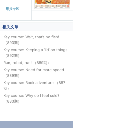
用报专区
相关文章
Key course: Wait, that’s no fish!
（893期）
Key course: Keeping a ‘lid’ on things
（892期）
Run, robot, run! （889期）
Key course: Need for more speed
（889期）
Key course: Book adventure （887
期）
Key course: Why do I feel cold?
（883期）