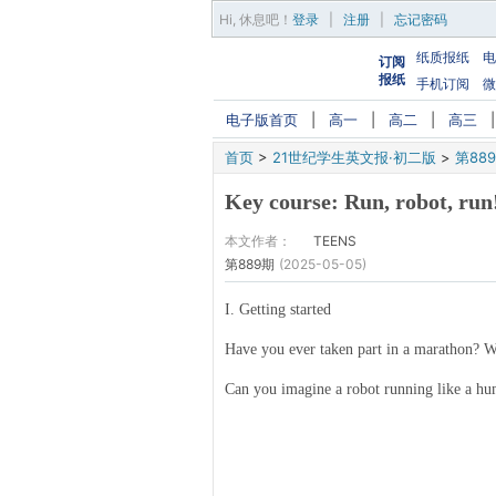
Hi,
休息吧
！
登录
|
注册
|
忘记密码
纸质报纸
电
订阅
报纸
手机订阅
微
电子版首页
|
高一
|
高二
|
高三
首页
>
21世纪学生英文报·初二版
>
第88
Key course: Run, robot, run
本文作者：
TEENS
第889期
(2025-05-05)
I. Getting started
Have you ever taken part in a marathon? W
Can you imagine a robot running like a hu