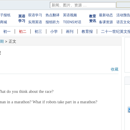
子报纸
双语学习
热点翻译
英语视频
最新动态
活动预
英语
教育
学习
资讯
商城
实用英语
报纸听力
TEENS对话
备课资源
语言文
|
初一
|
初二
|
初三
|
小学
|
画刊
|
教育报
|
二十一世纪英文
9期
>
正文
!
收藏
hat do you think about the race?
man in a marathon? What if robots take part in a marathon?