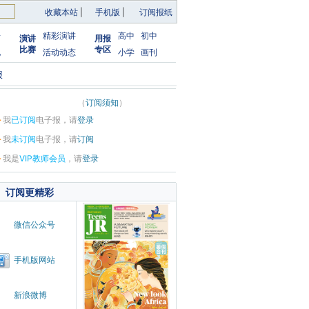
收藏本站
|
手机版
|
订阅报纸
告
精彩演讲
高中
初中
演讲
用报
比赛
专区
化
活动动态
小学
画刊
报
（
订阅须知
）
·
我
已订阅
电子报，请
登录
·
我
未订阅
电子报，请
订阅
·
我是
VIP教师会员
，请
登录
订阅更精彩
微信公众号
手机版网站
新浪微博