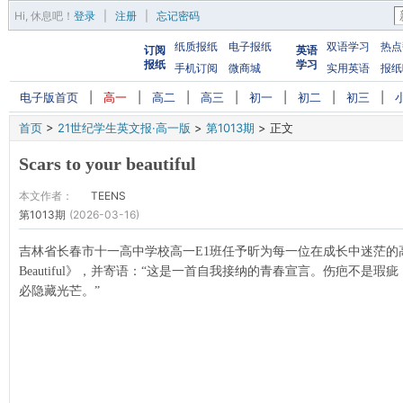
Hi,
休息吧
！
登录
|
注册
|
忘记密码
纸质报纸
电子报纸
双语学习
热点
订阅
英语
报纸
学习
手机订阅
微商城
实用英语
报纸
电子版首页
|
高一
|
高二
|
高三
|
初一
|
初二
|
初三
|
首页
>
21世纪学生英文报·高一版
>
第1013期
>
正文
Scars to your beautiful
本文作者：
TEENS
第1013期
(2026-03-16)
吉林省长春市十一高中学校高一E1班任予昕为每一位在成长中迷茫的高中生点歌
Beautiful》，并寄语：“这是一首自我接纳的青春宣言。伤疤不是
必隐藏光芒。”