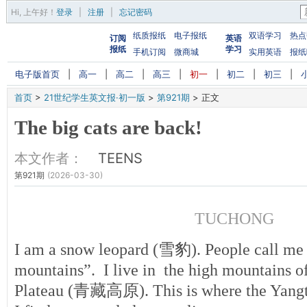
Hi,
上午好
！
登录
|
注册
|
忘记密码
纸质报纸
电子报纸
双语学习
热点
订阅
英语
报纸
学习
手机订阅
微商城
实用英语
报纸
电子版首页
|
高一
|
高二
|
高三
|
初一
|
初二
|
初三
|
首页
>
21世纪学生英文报·初一版
>
第921期
>
正文
The big cats are back!
本文作者：
TEENS
第921期
(2026-03-30)
TUCHONG
I am a snow leopard (雪豹). People call me 
mountains”. I live in the high mountains o
Plateau (青藏高原). This is where the Yangtz