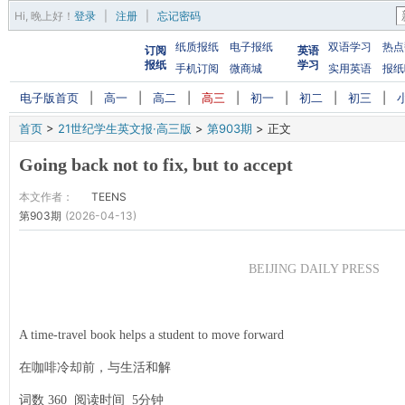
Hi,
晚上好
！
登录
|
注册
|
忘记密码
纸质报纸
电子报纸
双语学习
热点
订阅
英语
报纸
学习
手机订阅
微商城
实用英语
报纸
电子版首页
|
高一
|
高二
|
高三
|
初一
|
初二
|
初三
|
首页
>
21世纪学生英文报·高三版
>
第903期
>
正文
Going back not to fix, but to accept
本文作者：
TEENS
第903期
(2026-04-13)
BEIJING DAILY PRESS
A time-travel book helps a student to move forward
在咖啡冷却前，与生活和解
词数 360 阅读时间 5分钟