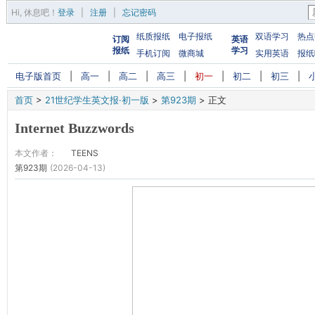
Hi,
休息吧
！
登录
|
注册
|
忘记密码
纸质报纸
电子报纸
双语学习
热点
订阅
英语
报纸
学习
手机订阅
微商城
实用英语
报纸
电子版首页
|
高一
|
高二
|
高三
|
初一
|
初二
|
初三
|
首页
>
21世纪学生英文报·初一版
>
第923期
>
正文
Internet Buzzwords
本文作者：
TEENS
第923期
(2026-04-13)