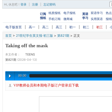
Hi,
休息吧
！
登录
|
注册
|
忘记密码
纸质报纸
电子报纸
双语学习
热点
订阅
英语
报纸
学习
手机订阅
微商城
实用英语
报纸
电子版首页
|
高一
|
高二
|
高三
|
初一
|
初二
|
初三
|
首页
>
21世纪学生英文报·初三版
>
第821期
>
正文
Taking off the mask
本文作者：
TEENS
第821期
(2026-04-13)
00:00
VIP教师会员和本期电子版订户登录后下载