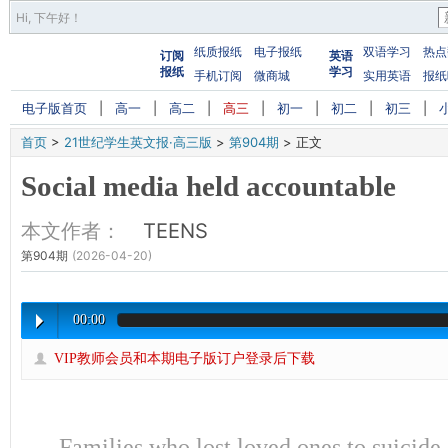
Hi,
下午好
！
纸质报纸
电子报纸
双语学习
热点
订阅
英语
报纸
学习
手机订阅
微商城
实用英语
报纸
电子版首页
|
高一
|
高二
|
高三
|
初一
|
初二
|
初三
|
首页
>
21世纪学生英文报·高三版
>
第904期
>
正文
Social media held accountable
本文作者：
TEENS
第904期
(2026-04-20)
00:00
VIP教师会员和本期电子版订户登录后下载
Families who lost loved ones to suicide