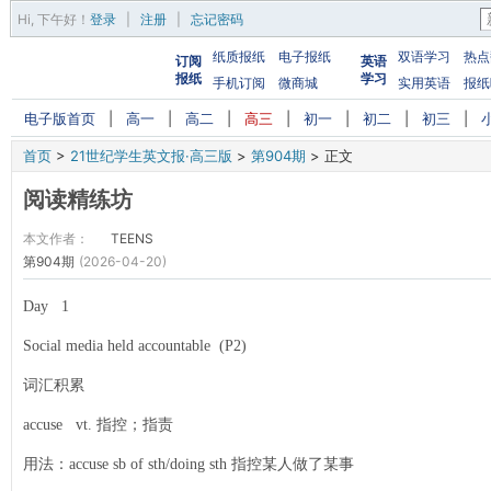
Hi,
下午好
！
登录
|
注册
|
忘记密码
纸质报纸
电子报纸
双语学习
热点
订阅
英语
报纸
学习
手机订阅
微商城
实用英语
报纸
电子版首页
|
高一
|
高二
|
高三
|
初一
|
初二
|
初三
|
首页
>
21世纪学生英文报·高三版
>
第904期
>
正文
阅读精练坊
本文作者：
TEENS
第904期
(2026-04-20)
Day 1
Social media held accountable (P2)
词汇积累
accuse vt. 指控；指责
用法：accuse sb of sth/doing sth 指控某人做了某事