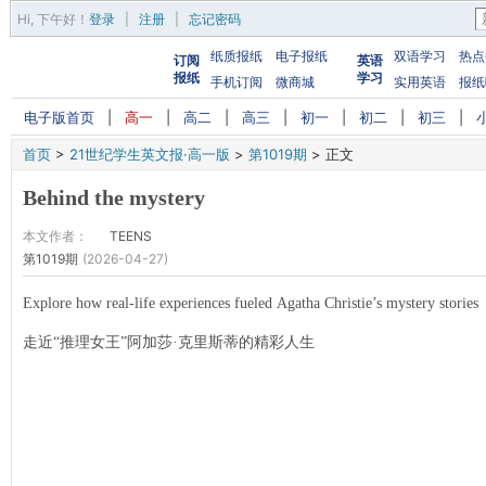
Hi,
下午好
！
登录
|
注册
|
忘记密码
纸质报纸
电子报纸
双语学习
热点
订阅
英语
报纸
学习
手机订阅
微商城
实用英语
报纸
电子版首页
|
高一
|
高二
|
高三
|
初一
|
初二
|
初三
|
首页
>
21世纪学生英文报·高一版
>
第1019期
>
正文
Behind the mystery
本文作者：
TEENS
第1019期
(2026-04-27)
Explore how real-life experiences fueled Agatha Christie’s mystery stories
走近“推理女王”阿加莎·克里斯蒂的精彩人生