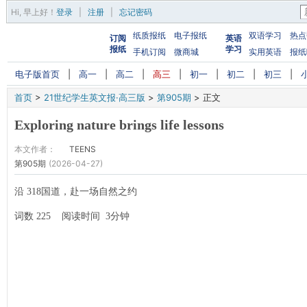
Hi,
早上好
！
登录
|
注册
|
忘记密码
纸质报纸
电子报纸
双语学习
热点
订阅
英语
报纸
学习
手机订阅
微商城
实用英语
报纸
电子版首页
|
高一
|
高二
|
高三
|
初一
|
初二
|
初三
|
首页
>
21世纪学生英文报·高三版
>
第905期
>
正文
Exploring nature brings life lessons
本文作者：
TEENS
第905期
(2026-04-27)
沿 318国道，赴一场自然之约
词数 225 阅读时间 3分钟