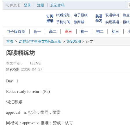
Hi,
休息吧
！
登录
|
注册
|
忘记密码
纸质报纸
电子报纸
双语学习
热点
订阅
英语
报纸
学习
手机订阅
微商城
实用英语
报纸
电子版首页
|
高一
|
高二
|
高三
|
初一
|
初二
|
初三
|
首页
>
21世纪学生英文报·高三版
>
第905期
>
正文
阅读精练坊
本文作者：
TEENS
第905期
(2026-04-27)
Day 1
Relics ready to return (P5)
词汇积累
approval n. 批准；赞同；赞赏
同根词：approve v. 批准；赞成；认可