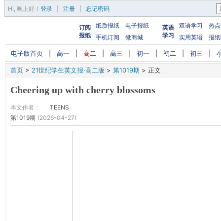
Hi,
晚上好
！
登录
|
注册
|
忘记密码
纸质报纸
电子报纸
双语学习
热点
订阅
英语
报纸
学习
手机订阅
微商城
实用英语
报纸
电子版首页
|
高一
|
高二
|
高三
|
初一
|
初二
|
初三
|
首页
>
21世纪学生英文报·高二版
>
第1019期
>
正文
Cheering up with cherry blossoms
本文作者：
TEENS
第1019期
(2026-04-27)