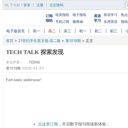
Hi,
下午好
！
登录
|
注册
|
忘记密码
纸质报纸
电子报纸
双语学习
热点
订阅
英语
报纸
学习
手机订阅
微商城
实用英语
报纸
电子版首页
|
高一
|
高二
|
高三
|
初一
|
初二
|
初三
|
首页
>
21世纪学生英文报·高二版
>
第1019期
>
正文
TECH TALK 探索发现
本文作者：
TEENS
第1019期
(2026-04-27)
Fart-tastic underwear!
点这里订阅
，开启数字报刊阅读新体验；