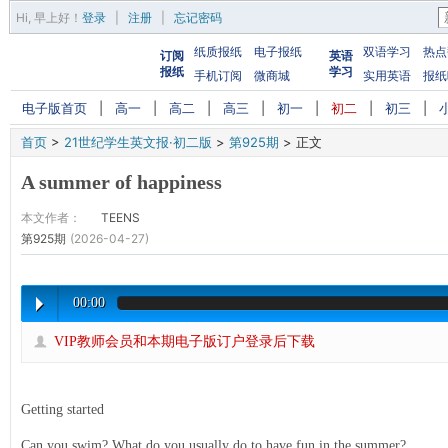
Hi,
早上好
！
登录
|
注册
|
忘记密码
纸质报纸
电子报纸
双语学习
热点
订阅
英语
报纸
学习
手机订阅
微商城
实用英语
报纸
电子版首页
|
高一
|
高二
|
高三
|
初一
|
初二
|
初三
|
首页
>
21世纪学生英文报·初二版
>
第925期
>
正文
A summer of happiness
本文作者：
TEENS
第925期
(2026-04-27)
00:00
VIP教师会员和本期电子版订户登录后下载
Getting started
Can you swim? What do you usually do to have fun in the summer?