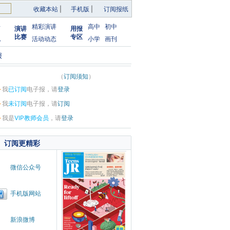
收藏本站
|
手机版
|
订阅报纸
告
精彩演讲
高中
初中
演讲
用报
比赛
专区
化
活动动态
小学
画刊
报
（
订阅须知
）
·
我
已订阅
电子报，请
登录
·
我
未订阅
电子报，请
订阅
·
我是
VIP教师会员
，请
登录
订阅更精彩
微信公众号
手机版网站
新浪微博