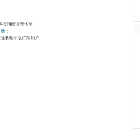
字报刊阅读新体验；
激活
；
前的报纸电子版订阅用户