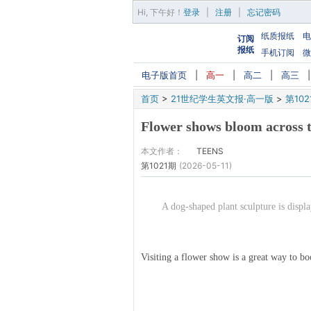
Hi,
下午好
！
登录
|
注册
|
忘记密码
纸质报纸
电
订阅
报纸
手机订阅
微
电子版首页
|
高一
|
高二
|
高三
首页
>
21世纪学生英文报·高一版
>
第102
Flower shows bloom across t
本文作者：
TEENS
第1021期
(2026-05-11)
A dog-shaped plant sculpture is disp
Visiting a flower show is a great way to b