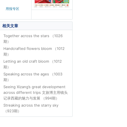
用报专区
相关文章
Together across the stars （1026
期）
Handcrafted flowers bloom （1012
期）
Letting an old craft bloom （1012
期）
Speaking across the ages （1003
期）
Seeing Xizang’s great development
across different trips 文旅博主用镜头
记录西藏的魅力与发展 （994期）
Streaking across the starry sky
（923期）