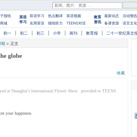
子报纸
双语学习
热点翻译
英语视频
最新动态
活动预
英语
教育
学习
资讯
商城
实用英语
报纸听力
TEENS对话
备课资源
语言文
|
初一
|
初二
|
初三
|
小学
|
画刊
|
教育报
|
二十一世纪英文
1期
>
正文
he globe
收藏
layed at Shanghai’s International Flower Show. provided to TEENS
oost your happiness