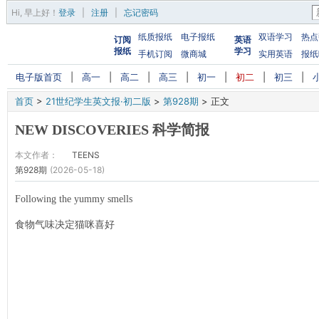
Hi,
早上好
！
登录
|
注册
|
忘记密码
纸质报纸
电子报纸
双语学习
热点
订阅
英语
报纸
学习
手机订阅
微商城
实用英语
报纸
电子版首页
|
高一
|
高二
|
高三
|
初一
|
初二
|
初三
|
首页
>
21世纪学生英文报·初二版
>
第928期
>
正文
NEW DISCOVERIES 科学简报
本文作者：
TEENS
第928期
(2026-05-18)
Following the yummy smells
食物气味决定猫咪喜好