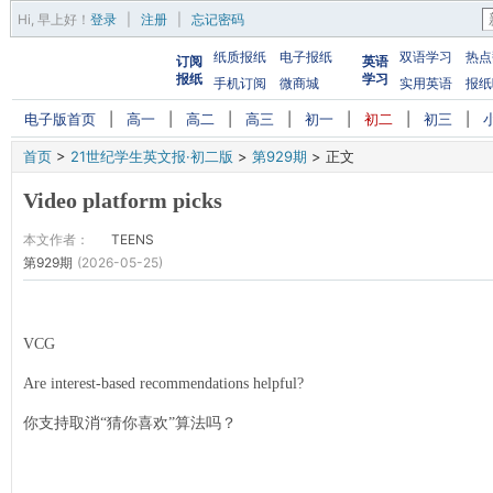
Hi,
早上好
！
登录
|
注册
|
忘记密码
纸质报纸
电子报纸
双语学习
热点
订阅
英语
报纸
学习
手机订阅
微商城
实用英语
报纸
电子版首页
|
高一
|
高二
|
高三
|
初一
|
初二
|
初三
|
首页
>
21世纪学生英文报·初二版
>
第929期
>
正文
Video platform picks
本文作者：
TEENS
第929期
(2026-05-25)
VCG
Are interest-based recommendations helpful?
你支持取消“猜你喜欢”算法吗？