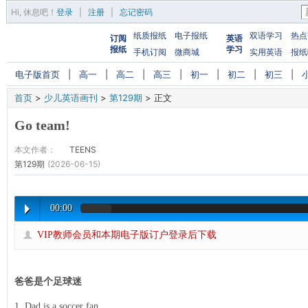
Hi,
休息吧
！
登录
|
注册
|
忘记密码
纸质报纸
电子报纸
双语学习
热点
订阅
英语
报纸
学习
手机订阅
微商城
实用英语
报纸
电子版首页
|
高一
|
高二
|
高三
|
初一
|
初二
|
初三
|
首页
>
少儿英语画刊
>
第129期
>
正文
Go team!
本文作者：
TEENS
第129期
(2026-06-15)
00:00
VIP教师会员和本期电子版订户登录后下载
爸爸是个足球迷
1. Dad is a soccer fan.