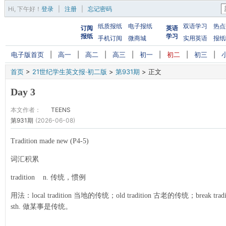
Hi,
下午好
！
登录
|
注册
|
忘记密码
纸质报纸
电子报纸
双语学习
热点
订阅
英语
报纸
学习
手机订阅
微商城
实用英语
报纸
电子版首页
|
高一
|
高二
|
高三
|
初一
|
初二
|
初三
|
首页
>
21世纪学生英文报·初二版
>
第931期
>
正文
Day 3
本文作者：
TEENS
第931期
(2026-06-08)
Tradition made new (P4-5)
词汇积累
tradition n. 传统，惯例
用法：local tradition 当地的传统；old tradition 古老的传统；break traditio
sth. 做某事是传统。