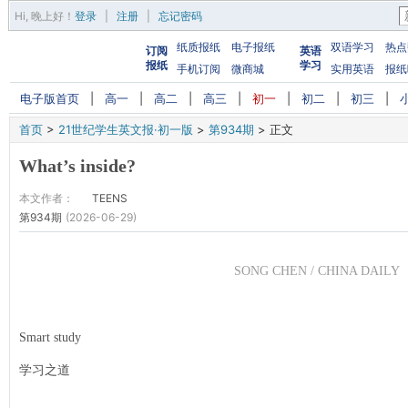
Hi,
晚上好
！
登录
|
注册
|
忘记密码
纸质报纸
电子报纸
双语学习
热点
订阅
英语
报纸
学习
手机订阅
微商城
实用英语
报纸
电子版首页
|
高一
|
高二
|
高三
|
初一
|
初二
|
初三
|
首页
>
21世纪学生英文报·初一版
>
第934期
>
正文
What’s inside?
本文作者：
TEENS
第934期
(2026-06-29)
SONG CHEN / CHINA DAILY
Smart study
学习之道