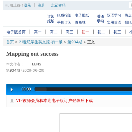
Hi,
晚上好
！
登录
|
注册
|
忘记密码
纸质报纸
电子报纸
双语学习
热点
订阅
英语
报纸
学习
手机订阅
微商城
实用英语
报纸
电子版首页
|
高一
|
高二
|
高三
|
初一
|
初二
|
初三
|
首页
>
21世纪学生英文报·初一版
>
第934期
>
正文
Mapping out success
本文作者：
TEENS
第934期
(2026-06-29)
00:00
VIP教师会员和本期电子版订户登录后下载