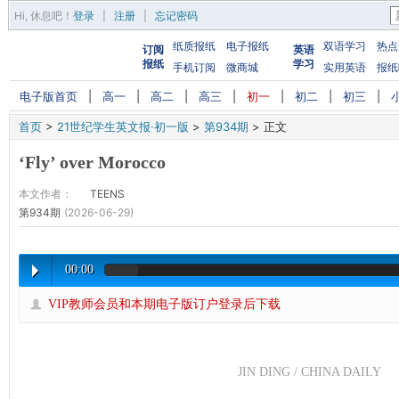
Hi,
休息吧
！
登录
|
注册
|
忘记密码
纸质报纸
电子报纸
双语学习
热点
订阅
英语
报纸
学习
手机订阅
微商城
实用英语
报纸
电子版首页
|
高一
|
高二
|
高三
|
初一
|
初二
|
初三
|
首页
>
21世纪学生英文报·初一版
>
第934期
>
正文
‘Fly’ over Morocco
本文作者：
TEENS
第934期
(2026-06-29)
00:00
VIP教师会员和本期电子版订户登录后下载
JIN DING / CHINA DAILY