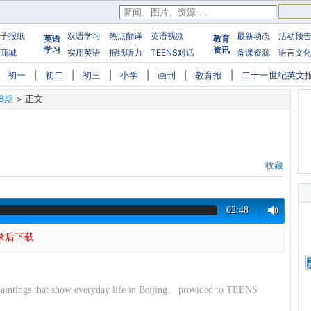
子报纸
双语学习
热点翻译
英语视频
最新动态
活动预
英语
教育
学习
资讯
商城
实用英语
报纸听力
TEENS对话
备课资源
语言文
|
初一
|
初二
|
初三
|
小学
|
画刊
|
教育报
|
二十一世纪英文
28期
>
正文
收藏
02:48
录后下载
paintings that show everyday life in Beijing. provided to TEENS