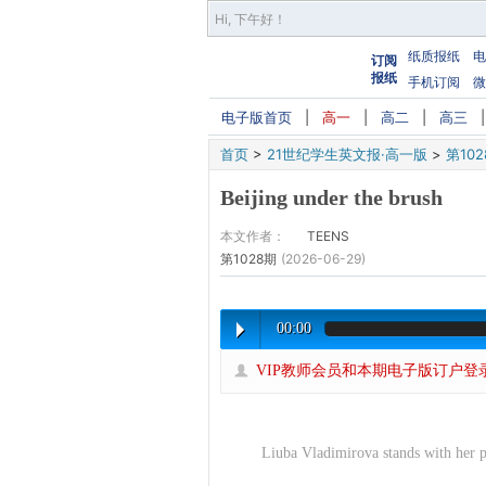
Hi,
下午好
！
纸质报纸
电
订阅
报纸
手机订阅
微
电子版首页
|
高一
|
高二
|
高三
首页
>
21世纪学生英文报·高一版
>
第10
Beijing under the brush
本文作者：
TEENS
第1028期
(2026-06-29)
00:00
VIP教师会员和本期电子版订户登
Liuba Vladimirova stands with her 