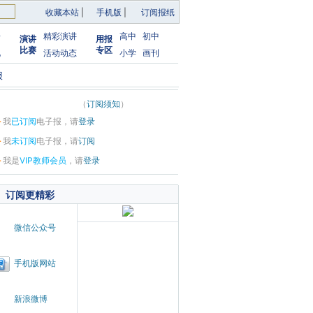
收藏本站
|
手机版
|
订阅报纸
告
精彩演讲
高中
初中
演讲
用报
比赛
专区
化
活动动态
小学
画刊
报
（
订阅须知
）
·
我
已订阅
电子报，请
登录
·
我
未订阅
电子报，请
订阅
·
我是
VIP教师会员
，请
登录
订阅更精彩
微信公众号
手机版网站
新浪微博