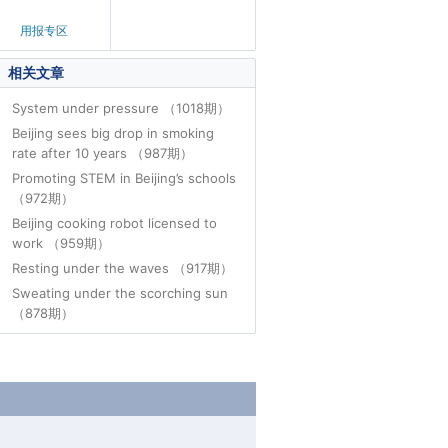
用报专区
相关文章
System under pressure （1018期）
Beijing sees big drop in smoking
rate after 10 years （987期）
Promoting STEM in Beijing’s schools
（972期）
Beijing cooking robot licensed to
work （959期）
Resting under the waves （917期）
Sweating under the scorching sun
（878期）