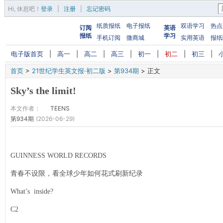
Hi,
休息吧
！
登录
|
注册
|
忘记密码
纸质报纸
电子报纸
双语学习
热点
订阅
英语
报纸
学习
手机订阅
微商城
实用英语
报纸
电子版首页
|
高一
|
高二
|
高三
|
初一
|
初二
|
初三
|
首页
>
21世纪学生英文报·初二版
>
第934期
>
正文
Sky’s the limit!
本文作者：
TEENS
第934期
(2026-06-29)
GUINNESS WORLD RECORDS
青春不设限，看全球少年如何花式刷新纪录
What’s inside?
C2