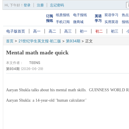
Hi,
下午好
！
登录
|
注册
|
忘记密码
纸质报纸
电子报纸
双语学习
热点
订阅
英语
报纸
学习
手机订阅
微商城
实用英语
报纸
电子版首页
|
高一
|
高二
|
高三
|
初一
|
初二
|
初三
|
首页
>
21世纪学生英文报·初二版
>
第934期
>
正文
Mental math made quick
本文作者：
TEENS
第934期
(2026-06-29)
Aaryan Shukla talks about his mental math skills. GUINNESS WORL
Aaryan Shukla: a 14-year-old ‘human calculator’