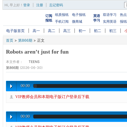
Hi,
早上好
！
登录
|
注册
|
忘记密码
纸质报纸
电子报纸
双语学习
热点
订阅
英语
报纸
学习
手机订阅
微商城
实用英语
报纸
电子版首页
|
高一
|
高二
|
高三
|
初一
|
初二
|
初三
|
首页
>
第866期
>
正文
Robots aren’t just for fun
本文作者：
TEENS
第866期
(2026-06-30)
00:00
VIP教师会员和本期电子版订户登录后下载
00:00