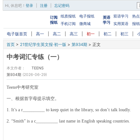
Hi,
休息吧
！
登录
|
注册
|
忘记密码
纸质报纸
电子报纸
双语学习
热点
订阅
英语
报纸
学习
手机订阅
微商城
实用英语
报纸
电子版首页
|
高一
|
高二
|
高三
|
初一
|
初二
|
初三
|
首页
>
21世纪学生英文报·初一版
>
第934期
>
正文
中考词汇专练（一）
本文作者：
TEENS
第934期
(2026-06-29)
Teens中考研究室
一、根据首字母提示填空。
1. It’s a r__________ to keep quiet in the library, so don’t talk loudly.
2. “Smith” is a c__________ last name in English speaking countries.