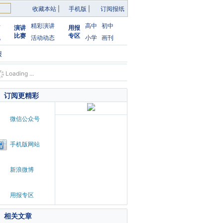
收藏本站
|
手机版
|
订阅报纸
告
精彩演讲
高中
初中
演讲
用报
比赛
专区
化
活动动态
小学
画刊
报
Loading ...
订阅更精彩
微信公众号
手机版网站
新浪微博
用报专区
相关文章