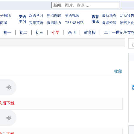
子报纸
双语学习
热点翻译
英语视频
最新动态
活动预
英语
教育
学习
资讯
商城
实用英语
报纸听力
TEENS对话
备课资源
语言文
|
初一
|
初二
|
初三
|
小学
|
画刊
|
教育报
|
二十一世纪英文
收藏
录后下载
录后下载