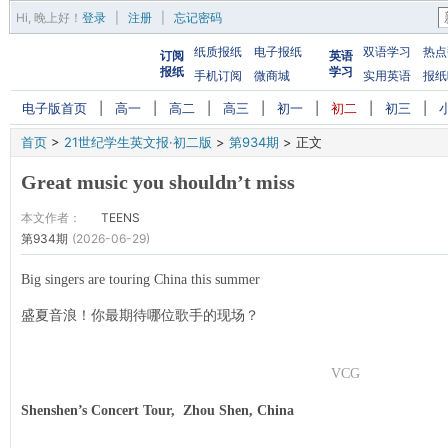
Hi,
晚上好
！
登录
|
注册
|
忘记密码
纸质报纸
电子报纸
双语学习
热点
订阅
英语
报纸
学习
手机订阅
微商城
实用英语
报纸
电子版首页
|
高一
|
高二
|
高三
|
初一
|
初二
|
初三
|
首页
>
21世纪学生英文报·初二版
>
第934期
>
正文
Great music you shouldn’t miss
本文作者：
TEENS
第934期
(2026-06-29)
Big singers are touring China this summer
盛夏音浪！你最期待哪位歌手的现场？
VCG
Shenshen’s Concert Tour, Zhou Shen, China