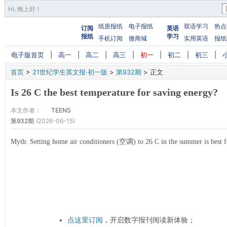
Hi,
晚上好
！
纸质报纸
电子报纸
双语学习
热点
订阅
英语
报纸
学习
手机订阅
微商城
实用英语
报纸
电子版首页
|
高一
|
高二
|
高三
|
初一
|
初二
|
初三
|
首页
>
21世纪学生英文报·初一版
>
第932期
>
正文
Is 26 C the best temperature for saving energy?
本文作者：
TEENS
第932期
(2026-06-15)
Myth: Setting home air conditioners (空调) to 26 C in the summer is best f
点这里订阅
，开启数字报刊阅读新体验；