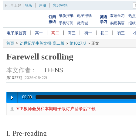
Hi,
早上好
！
登录
|
注册
|
忘记密码
纸质报纸
电子报纸
双语学习
热点
订阅
英语
报纸
学习
手机订阅
微商城
实用英语
报纸
电子版首页
|
高一
|
高二
|
高三
|
初一
|
初二
|
初三
|
首页
>
21世纪学生英文报·高二版
>
第1027期
>
正文
Farewell scrolling
本文作者：
TEENS
第1027期
(2026-06-22)
00:00
VIP教师会员和本期电子版订户登录后下载
I. Pre-reading