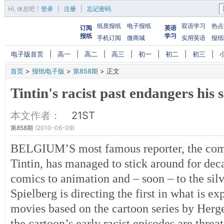
Hi,
休息吧
！
登录
|
注册
|
忘记密码
纸质报纸
电子报纸
双语学习
热点
订阅
英语
报纸
学习
手机订阅
微商城
实用英语
报纸
电子版首页
|
高一
|
高二
|
高三
|
初一
|
初二
|
初三
|
首页
>
报纸电子版
>
第858期
>
正文
Tintin's racist past endangers his 
本文作者：
21ST
第858期
(2010-06-09)
BELGIUM’S most famous reporter, the com
Tintin, has managed to stick around for de
comics to animation and – soon – to the sil
Spielberg is directing the first in what is ex
movies based on the cartoon series by Herg
the cartoon’s early racist episodes are threat