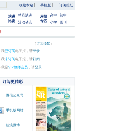
收藏本站
|
手机版
|
订阅报纸
告
精彩演讲
高中
初中
演讲
用报
比赛
专区
化
活动动态
小学
画刊
报
（
订阅须知
）
·
我
已订阅
电子报，请
登录
·
我
未订阅
电子报，请
订阅
·
我是
VIP教师会员
，请
登录
订阅更精彩
微信公众号
手机版网站
新浪微博