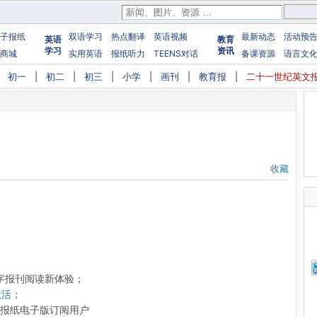
子报纸
双语学习
热点翻译
英语视频
最新动态
活动预
英语
教育
学习
资讯
商城
实用英语
报纸听力
TEENS对话
备课资源
语言文
|
初一
|
初二
|
初三
|
小学
|
画刊
|
教育报
|
二十一世纪英文
收藏
字报刊阅读新体验；
激活
；
前的报纸电子版订阅用户