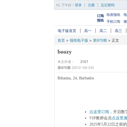
Hi,
下午好
！
登录
|
注册
|
忘记密码
纸质报纸
电
订阅
报纸
手机订阅
微
电子版首页
|
高一
|
高二
|
高三
首页
>
报纸电子版
>
第970期
>
正文
boozy
本文作者：
21ST
第970期
(2012-09-05)
Rihanna, 24, Barbados
点这里订阅
，开启数
VIP教师会员
点这里
2025年5月22日之