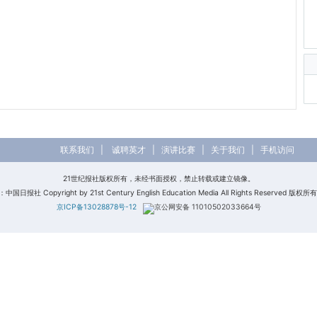
联系我们
|
诚聘英才
|
演讲比赛
|
关于我们
|
手机访问
21世纪报社版权所有，未经书面授权，禁止转载或建立镜像。
日报社 Copyright by 21st Century English Education Media All Rights Reserved 版
京ICP备13028878号-12
京公网安备 11010502033664号