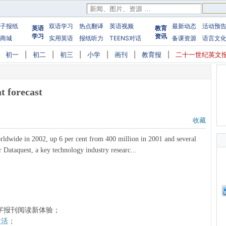
子报纸
双语学习
热点翻译
英语视频
最新动态
活动预
英语
教育
学习
资讯
商城
实用英语
报纸听力
TEENS对话
备课资源
语言文
|
初一
|
初二
|
初三
|
小学
|
画刊
|
教育报
|
二十一世纪英文
t forecast
收藏
ldwide in 2002, up 6 per cent from 400 million in 2001 and several
 Dataquest, a key technology industry researc...
字报刊阅读新体验；
激活
；