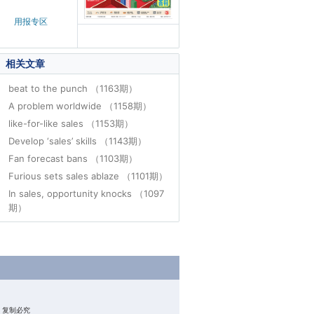
用报专区
相关文章
beat to the punch （1163期）
A problem worldwide （1158期）
like-for-like sales （1153期）
Develop ‘sales’ skills （1143期）
Fan forecast bans （1103期）
Furious sets sales ablaze （1101期）
In sales, opportunity knocks （1097
期）
权所有 复制必究