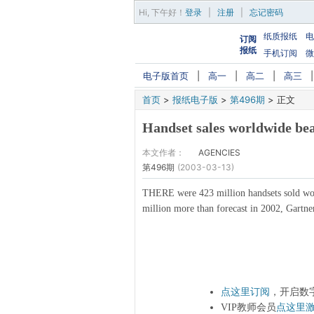
Hi,
下午好
！
登录
|
注册
|
忘记密码
纸质报纸
电
订阅
报纸
手机订阅
微
电子版首页
|
高一
|
高二
|
高三
首页
>
报纸电子版
>
第496期
>
正文
Handset sales worldwide bea
本文作者：
AGENCIES
第496期
(2003-03-13)
THERE were 423 million handsets sold wor
million more than forecast in 2002, Gartner
点这里订阅
，开启数
VIP教师会员
点这里