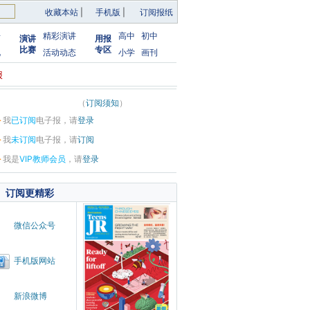
收藏本站
|
手机版
|
订阅报纸
告
精彩演讲
高中
初中
演讲
用报
比赛
专区
化
活动动态
小学
画刊
报
（
订阅须知
）
·
我
已订阅
电子报，请
登录
·
我
未订阅
电子报，请
订阅
·
我是
VIP教师会员
，请
登录
订阅更精彩
微信公众号
手机版网站
新浪微博