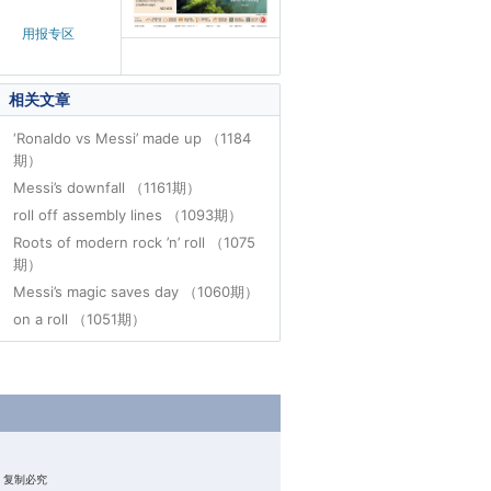
用报专区
相关文章
‘Ronaldo vs Messi’ made up （1184
期）
Messi’s downfall （1161期）
roll off assembly lines （1093期）
Roots of modern rock ’n’ roll （1075
期）
Messi’s magic saves day （1060期）
on a roll （1051期）
权所有 复制必究