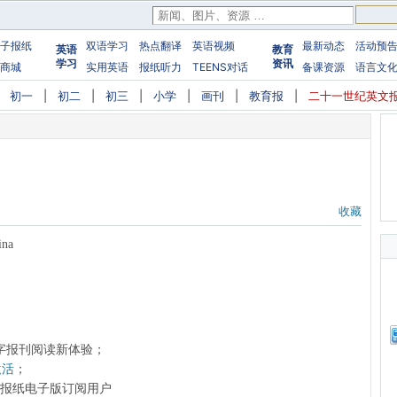
子报纸
双语学习
热点翻译
英语视频
最新动态
活动预
英语
教育
学习
资讯
商城
实用英语
报纸听力
TEENS对话
备课资源
语言文
|
初一
|
初二
|
初三
|
小学
|
画刊
|
教育报
|
二十一世纪英文
收藏
ina
字报刊阅读新体验；
激活
；
前的报纸电子版订阅用户