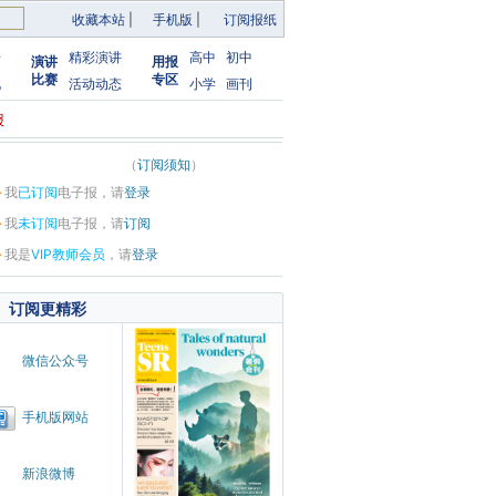
收藏本站
|
手机版
|
订阅报纸
告
精彩演讲
高中
初中
演讲
用报
比赛
专区
化
活动动态
小学
画刊
报
（
订阅须知
）
·
我
已订阅
电子报，请
登录
·
我
未订阅
电子报，请
订阅
·
我是
VIP教师会员
，请
登录
订阅更精彩
微信公众号
手机版网站
新浪微博