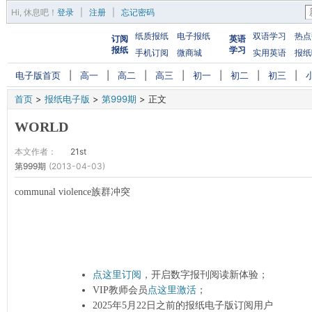
Hi,
休息吧
！
登录
|
注册
|
忘记密码
纸质报纸
电子报纸
双语学习
热点
订阅
英语
报纸
学习
手机订阅
微商城
实用英语
报纸
电子版首页
|
高一
|
高二
|
高三
|
初一
|
初二
|
初三
|
首页
>
报纸电子版
>
第999期
>
正文
WORLD
本文作者：
21st
第999期
(2013-04-03)
communal violence族群冲突
点这里订阅
，开启数字报刊阅读新体验；
VIP教师会员
点这里激活
；
2025年5月22日之前的报纸电子版订阅用户