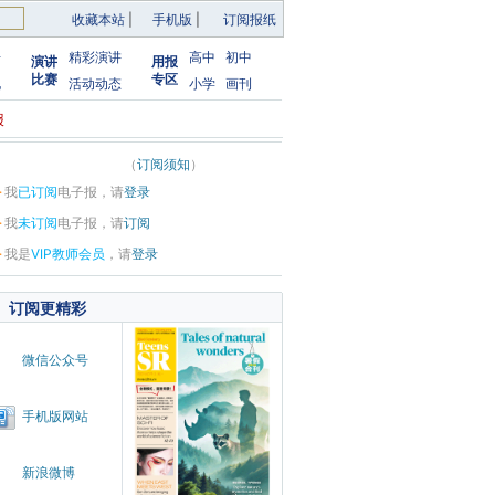
收藏本站
|
手机版
|
订阅报纸
告
精彩演讲
高中
初中
演讲
用报
比赛
专区
化
活动动态
小学
画刊
报
（
订阅须知
）
·
我
已订阅
电子报，请
登录
·
我
未订阅
电子报，请
订阅
·
我是
VIP教师会员
，请
登录
订阅更精彩
微信公众号
手机版网站
新浪微博