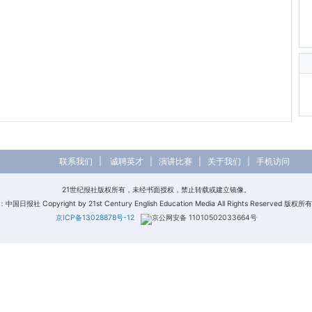
联系我们
|
诚聘英才
|
演讲比赛
|
关于我们
|
手机访问
21世纪报社版权所有，未经书面授权，禁止转载或建立镜像。
日报社 Copyright by 21st Century English Education Media All Rights Reserved 版
京ICP备13028878号-12
京公网安备 11010502033664号