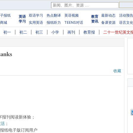
子报纸
双语学习
热点翻译
英语视频
最新动态
活动预
英语
教育
学习
资讯
商城
实用英语
报纸听力
TEENS对话
备课资源
语言文
|
初一
|
初二
|
初三
|
小学
|
画刊
|
教育报
|
二十一世纪英文
ranks
收藏
字报刊阅读新体验；
激活
；
前的报纸电子版订阅用户