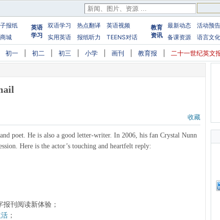
子报纸
双语学习
热点翻译
英语视频
最新动态
活动预
英语
教育
学习
资讯
商城
实用英语
报纸听力
TEENS对话
备课资源
语言文
|
初一
|
初二
|
初三
|
小学
|
画刊
|
教育报
|
二十一世纪英文
mail
收藏
 and poet. He is also a good letter-writer. In 2006, his fan Crystal Nunn
ssion. Here is the actor’s touching and heartfelt reply:
字报刊阅读新体验；
激活
；