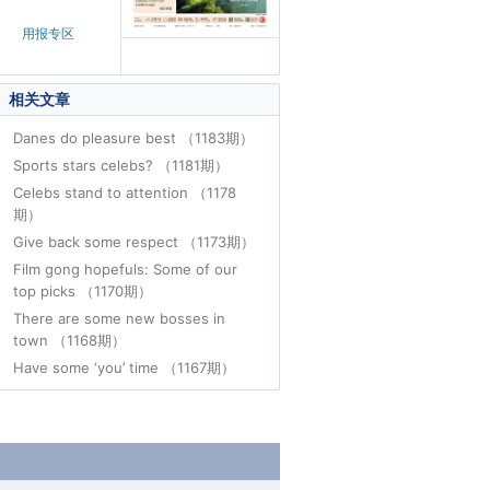
用报专区
相关文章
Danes do pleasure best （1183期）
Sports stars celebs? （1181期）
Celebs stand to attention （1178
期）
Give back some respect （1173期）
Film gong hopefuls: Some of our
top picks （1170期）
There are some new bosses in
town （1168期）
Have some ‘you’ time （1167期）