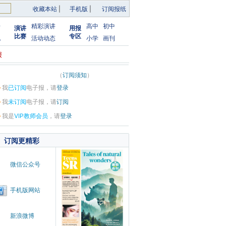
收藏本站
|
手机版
|
订阅报纸
告
精彩演讲
高中
初中
演讲
用报
比赛
专区
化
活动动态
小学
画刊
报
（
订阅须知
）
·
我
已订阅
电子报，请
登录
·
我
未订阅
电子报，请
订阅
·
我是
VIP教师会员
，请
登录
订阅更精彩
微信公众号
手机版网站
新浪微博