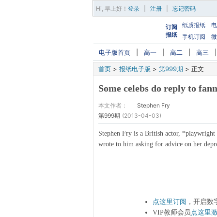
Hi,
早上好
！
登录
|
注册
|
忘记密码
纸质报纸
电
订阅
报纸
手机订阅
微
电子版首页
|
高一
|
高二
|
高三
首页
>
报纸电子版
>
第999期
>
正文
Some celebs do reply to fan
本文作者：
Stephen Fry
第999期
(2013-04-03)
Stephen Fry is a British actor, *playwright
wrote to him asking for advice on her depre
点这里订阅
，开启数
VIP教师会员
点这里