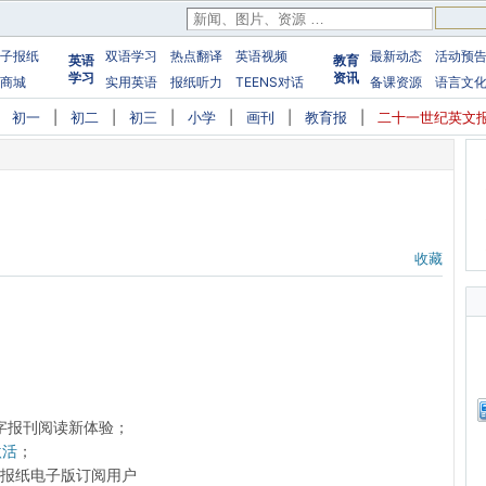
子报纸
双语学习
热点翻译
英语视频
最新动态
活动预
英语
教育
学习
资讯
商城
实用英语
报纸听力
TEENS对话
备课资源
语言文
|
初一
|
初二
|
初三
|
小学
|
画刊
|
教育报
|
二十一世纪英文
收藏
字报刊阅读新体验；
激活
；
前的报纸电子版订阅用户