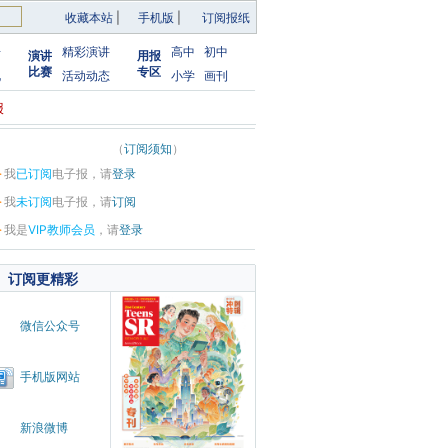
收藏本站
|
手机版
|
订阅报纸
告
精彩演讲
高中
初中
演讲
用报
比赛
专区
化
活动动态
小学
画刊
报
（
订阅须知
）
·
我
已订阅
电子报，请
登录
·
我
未订阅
电子报，请
订阅
·
我是
VIP教师会员
，请
登录
订阅更精彩
微信公众号
手机版网站
新浪微博