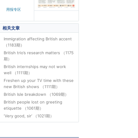
用报专区
相关文章
Immigration affecting British accent
（1183期）
British trio’s research matters （1175
期）
British internships may not work
well （1111期）
Freshen up your TV time with these
new British shows （1111期）
British Isle breakdown （1069期）
British people lost on greeting
etiquette （1061期）
‘Very good, sir’ （1021期）