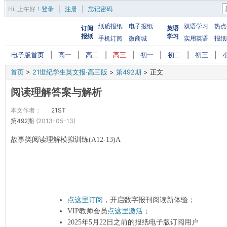
Hi,
上午好
！
登录
|
注册
|
忘记密码
纸质报纸
电子报纸
双语学习
热点
订阅
英语
报纸
学习
手机订阅
微商城
实用英语
报纸
电子版首页
|
高一
|
高二
|
高三
|
初一
|
初二
|
初三
|
首页
>
21世纪学生英文报·高三版
>
第492期
>
正文
阅读理解答案与解析
本文作者：
21ST
第492期
(2013-05-13)
故事类阅读理解模拟训练(A12-13)A
点这里订阅
，开启数字报刊阅读新体验；
VIP教师会员
点这里激活
；
2025年5月22日之前的报纸电子版订阅用户