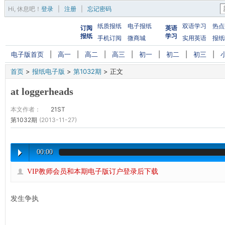
Hi,
休息吧
！
登录
|
注册
|
忘记密码
纸质报纸
电子报纸
双语学习
热点
订阅
英语
报纸
学习
手机订阅
微商城
实用英语
报纸
电子版首页
|
高一
|
高二
|
高三
|
初一
|
初二
|
初三
|
首页
>
报纸电子版
>
第1032期
>
正文
at loggerheads
本文作者：
21ST
第1032期
(2013-11-27)
00:00
VIP教师会员和本期电子版订户登录后下载
发生争执