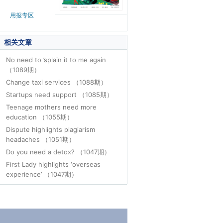
用报专区
相关文章
No need to ’splain it to me again
（1089期）
Change taxi services （1088期）
Startups need support （1085期）
Teenage mothers need more
education （1055期）
Dispute highlights plagiarism
headaches （1051期）
Do you need a detox? （1047期）
First Lady highlights ‘overseas
experience’ （1047期）