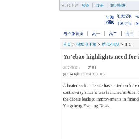
Hi,
晚上好
！
登录
|
注册
|
忘记密码
纸质报纸
电
订阅
报纸
手机订阅
微
电子版首页
|
高一
|
高二
|
高三
首页
>
报纸电子版
>
第1044期
>
正文
Yu’ebao highlights need for
本文作者：
21ST
第1044期
(2014-03-05)
A heated online debate has started on Yu’eba
controversy since it was launched in June.
the debate leads to improvements in financi
Yangcheng Evening News.