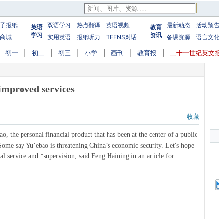
子报纸
双语学习
热点翻译
英语视频
最新动态
活动预
英语
教育
学习
资讯
商城
实用英语
报纸听力
TEENS对话
备课资源
语言文
|
初一
|
初二
|
初三
|
小学
|
画刊
|
教育报
|
二十一世纪英文
 improved services
收藏
o, the personal financial product that has been at the center of a public
 Some say Yu’ebao is threatening China’s economic security. Let’s hope
al service and *supervision, said Feng Haining in an article for