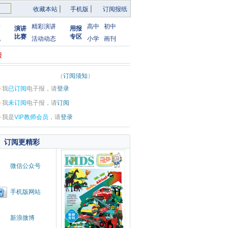
收藏本站
|
手机版
|
订阅报纸
告
精彩演讲
高中
初中
演讲
用报
比赛
专区
化
活动动态
小学
画刊
报
（
订阅须知
）
·
我
已订阅
电子报，请
登录
·
我
未订阅
电子报，请
订阅
·
我是
VIP教师会员
，请
登录
订阅更精彩
微信公众号
手机版网站
新浪微博