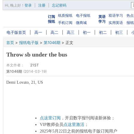
Hi,
晚上好
！
登录
|
注册
|
忘记密码
纸质报纸
电子报纸
双语学习
热点
订阅
英语
报纸
学习
手机订阅
微商城
实用英语
报纸
电子版首页
|
高一
|
高二
|
高三
|
初一
|
初二
|
初三
|
首页
>
报纸电子版
>
第1046期
>
正文
Throw sb under the bus
本文作者：
21ST
第1046期
(2014-03-19)
Demi Lovato, 21, US
点这里订阅
，开启数字报刊阅读新体验；
VIP教师会员
点这里激活
；
2025年5月22日之前的报纸电子版订阅用户