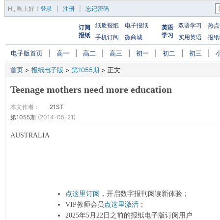
Hi,
晚上好
！
登录
|
注册
|
忘记密码
纸质报纸
电子报纸
双语学习
热点
订阅
英语
报纸
学习
手机订阅
微商城
实用英语
报纸
电子版首页
|
高一
|
高二
|
高三
|
初一
|
初二
|
初三
|
首页
>
报纸电子版
>
第1055期
>
正文
Teenage mothers need more education
本文作者：
21ST
第1055期
(2014-05-21)
AUSTRALIA
点这里订阅
，开启数字报刊阅读新体验；
VIP教师会员
点这里激活
；
2025年5月22日之前的报纸电子版订阅用户