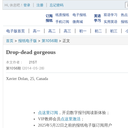
Hi,
休息吧
！
登录
|
注册
|
忘记密码
纸质报纸
电子报纸
双语学习
热点
订阅
英语
报纸
学习
手机订阅
微商城
实用英语
报纸
电子版首页
|
高一
|
高二
|
高三
|
初一
|
初二
|
初三
|
首页
>
报纸电子版
>
第1056期
>
正文
Drop-dead gorgeous
本文作者：
21ST
第1056期
(2014-05-28)
Xavier Dolan, 25, Canada
点这里订阅
，开启数字报刊阅读新体验；
VIP教师会员
点这里激活
；
2025年5月22日之前的报纸电子版订阅用户