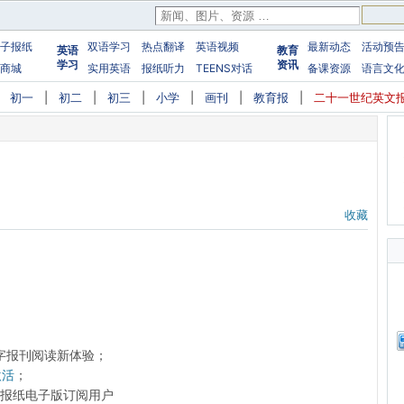
子报纸
双语学习
热点翻译
英语视频
最新动态
活动预
英语
教育
学习
资讯
商城
实用英语
报纸听力
TEENS对话
备课资源
语言文
|
初一
|
初二
|
初三
|
小学
|
画刊
|
教育报
|
二十一世纪英文
收藏
字报刊阅读新体验；
激活
；
前的报纸电子版订阅用户