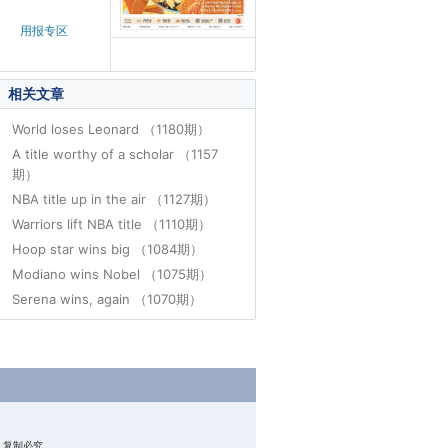
用报专区
相关文章
World loses Leonard （1180期）
A title worthy of a scholar （1157
期）
NBA title up in the air （1127期）
Warriors lift NBA title （1110期）
Hoop star wins big （1084期）
Modiano wins Nobel （1075期）
Serena wins, again （1070期）
权所有 复制必究