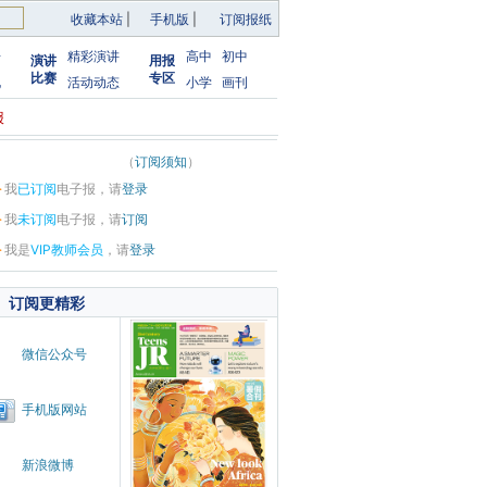
收藏本站
|
手机版
|
订阅报纸
告
精彩演讲
高中
初中
演讲
用报
比赛
专区
化
活动动态
小学
画刊
报
（
订阅须知
）
·
我
已订阅
电子报，请
登录
·
我
未订阅
电子报，请
订阅
·
我是
VIP教师会员
，请
登录
订阅更精彩
微信公众号
手机版网站
新浪微博