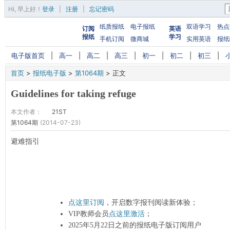
Hi,
早上好
！
登录
|
注册
|
忘记密码
纸质报纸
电子报纸
双语学习
热点
订阅
英语
报纸
学习
手机订阅
微商城
实用英语
报纸
电子版首页
|
高一
|
高二
|
高三
|
初一
|
初二
|
初三
|
首页
>
报纸电子版
>
第1064期
>
正文
Guidelines for taking refuge
本文作者：
21ST
第1064期
(2014-07-23)
避难指引
点这里订阅
，开启数字报刊阅读新体验；
VIP教师会员
点这里激活
；
2025年5月22日之前的报纸电子版订阅用户