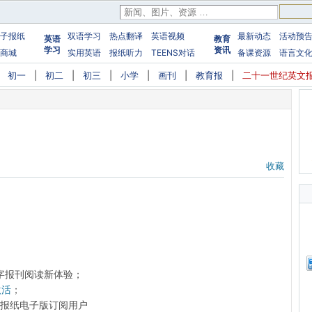
子报纸
双语学习
热点翻译
英语视频
最新动态
活动预
英语
教育
学习
资讯
商城
实用英语
报纸听力
TEENS对话
备课资源
语言文
|
初一
|
初二
|
初三
|
小学
|
画刊
|
教育报
|
二十一世纪英文
收藏
字报刊阅读新体验；
激活
；
前的报纸电子版订阅用户