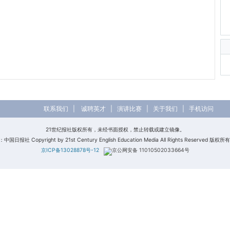
联系我们
|
诚聘英才
|
演讲比赛
|
关于我们
|
手机访问
21世纪报社版权所有，未经书面授权，禁止转载或建立镜像。
日报社 Copyright by 21st Century English Education Media All Rights Reserved 版
京ICP备13028878号-12
京公网安备 11010502033664号