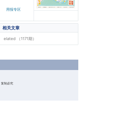
用报专区
相关文章
elated （1171期）
权所有 复制必究