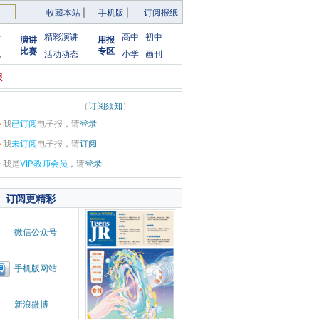
收藏本站
|
手机版
|
订阅报纸
告
精彩演讲
高中
初中
演讲
用报
比赛
专区
化
活动动态
小学
画刊
报
（
订阅须知
）
·
我
已订阅
电子报，请
登录
·
我
未订阅
电子报，请
订阅
·
我是
VIP教师会员
，请
登录
订阅更精彩
微信公众号
手机版网站
新浪微博