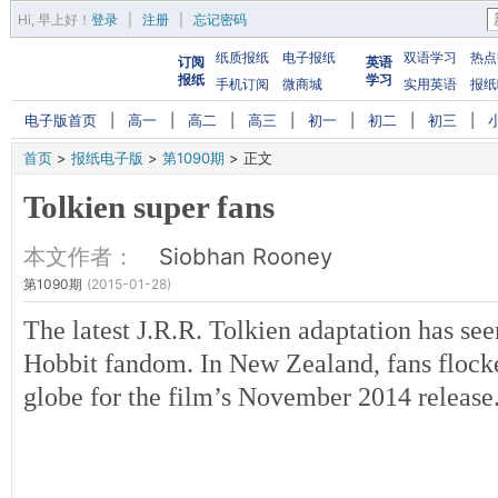
Hi,
早上好
！
登录
|
注册
|
忘记密码
纸质报纸
电子报纸
双语学习
热点
订阅
英语
报纸
学习
手机订阅
微商城
实用英语
报纸
电子版首页
|
高一
|
高二
|
高三
|
初一
|
初二
|
初三
|
首页
>
报纸电子版
>
第1090期
>
正文
Tolkien super fans
本文作者：
Siobhan Rooney
第1090期
(2015-01-28)
The latest J.R.R. Tolkien adaptation has see
Hobbit fandom. In New Zealand, fans flock
globe for the film’s November 2014 release