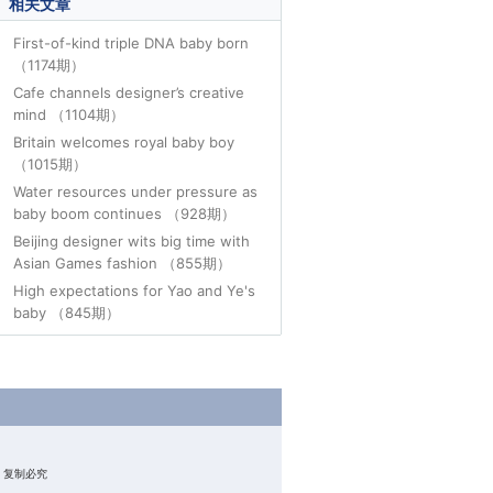
相关文章
First-of-kind triple DNA baby born
（1174期）
Cafe channels designer’s creative
mind （1104期）
Britain welcomes royal baby boy
（1015期）
Water resources under pressure as
baby boom continues （928期）
Beijing designer wits big time with
Asian Games fashion （855期）
High expectations for Yao and Ye's
baby （845期）
权所有 复制必究