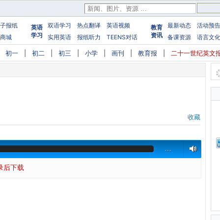
子报纸
双语学习
热点翻译
英语视频
最新动态
活动预
英语
教育
学习
资讯
商城
实用英语
报纸听力
TEENS对话
备课资源
语言文
|
初一
|
初二
|
初三
|
小学
|
画刊
|
教育报
|
二十一世纪英文
收藏
…
录后下载