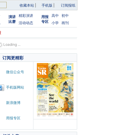
收藏本站
|
手机版
|
订阅报纸
告
精彩演讲
高中
初中
演讲
用报
比赛
专区
化
活动动态
小学
画刊
报
Loading ...
订阅更精彩
微信公众号
手机版网站
新浪微博
用报专区